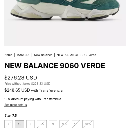
Home
|
MARCAS
|
New Balance
|
NEW BALANCE 9060 Verde
NEW BALANCE 9060 VERDE
$276.28 USD
Price without taxes
$228.33 USD
$248.65 USD
with
Transferencia
10% discount
paying with Transferencia
See more details
Size:
7.5
7
7.5
8
8.5
9
9.5
10
10.5