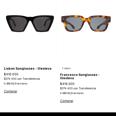
Lisbon Sunglasses - Illesteva
2 colores
$416.000
Francesco Sunglasses -
Illesteva
$374.400
con
Transferencia
$416.000
6
x
$69.333,33
sin interés
$374.400
con
Transferencia
6
x
$69.333,33
sin interés
Comprar