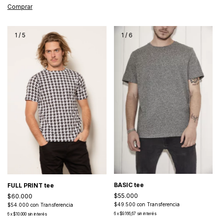
Comprar
1
/
5
1
/
6
BASIC tee
FULL PRINT tee
$55.000
$60.000
$49.500
con
Transferencia
$54.000
con
Transferencia
6
x
$9.166,67
sin interés
6
x
$10.000
sin interés