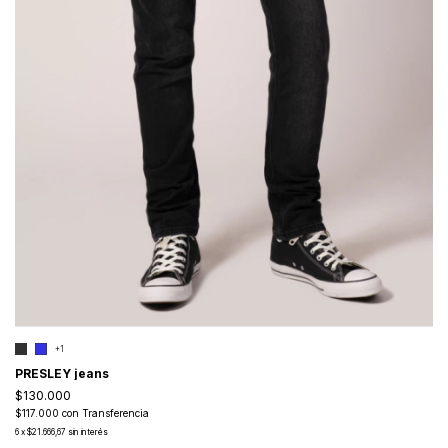
+1
PRESLEY jeans
$130.000
$117.000
con
Transferencia
6
x
$21.666,67
sin interés