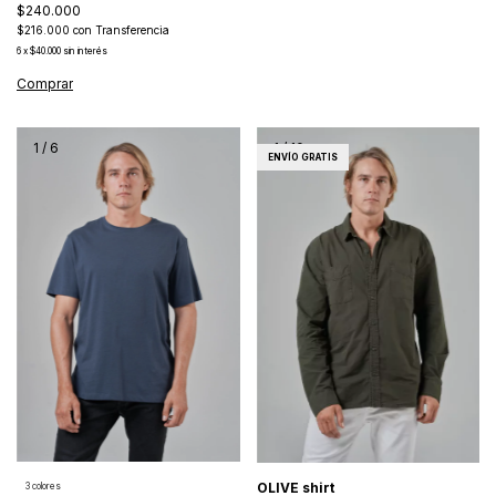
$240.000
$216.000
con
Transferencia
6
x
$40.000
sin interés
1
/
6
1
/
10
ENVÍO GRATIS
OLIVE shirt
3 colores