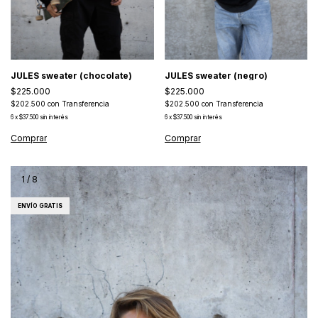
JULES sweater (chocolate)
JULES sweater (negro)
$225.000
$225.000
$202.500
con
Transferencia
$202.500
con
Transferencia
6
x
$37.500
sin interés
6
x
$37.500
sin interés
1
/
8
ENVÍO GRATIS