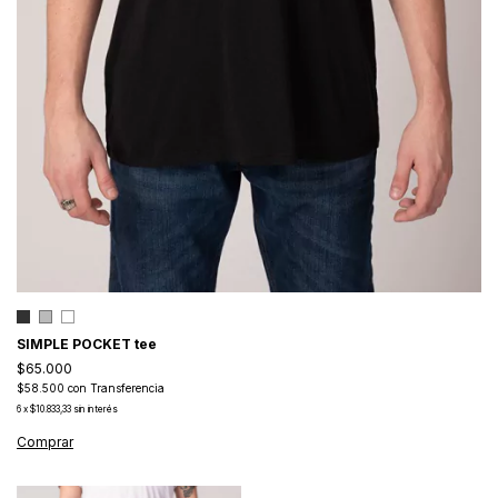
SIMPLE POCKET tee
$65.000
$58.500
con
Transferencia
6
x
$10.833,33
sin interés
Comprar