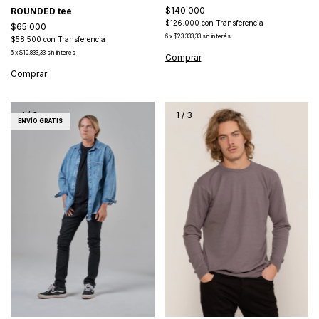
$140.000
ROUNDED tee
$126.000
con
Transferencia
$65.000
6
x
$23.333,33
sin interés
$58.500
con
Transferencia
6
x
$10.833,33
sin interés
Comprar
Comprar
1
/
3
1
/
3
ENVÍO GRATIS