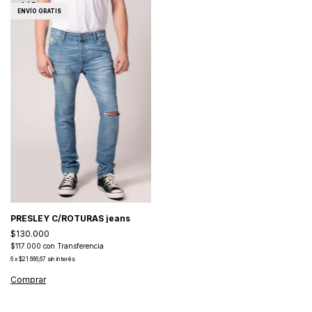
1
/
5
ENVÍO GRATIS
PRESLEY C/ROTURAS jeans
$130.000
$117.000
con
Transferencia
6
x
$21.666,67
sin interés
Comprar