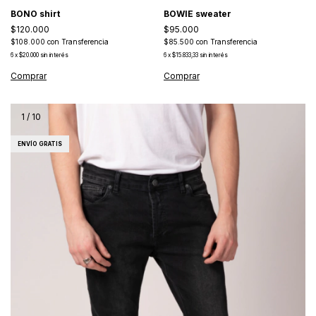
BOWIE sweater
BONO shirt
$95.000
$120.000
$85.500
con
Transferencia
$108.000
con
Transferencia
6
x
$15.833,33
sin interés
6
x
$20.000
sin interés
Comprar
Comprar
1
/
10
ENVÍO GRATIS