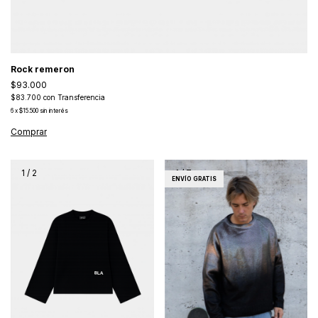
Rock remeron
$93.000
$83.700
con
Transferencia
6
x
$15.500
sin interés
1
/
2
1
/
7
ENVÍO GRATIS