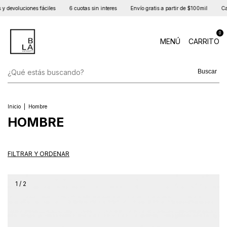
es fáciles
6 cuotas sin interes
Envío gratis a partir de $100mil
Cambios y devo
0
MENÚ
CARRITO
Buscar
Inicio
|
Hombre
HOMBRE
FILTRAR Y ORDENAR
1
/
2