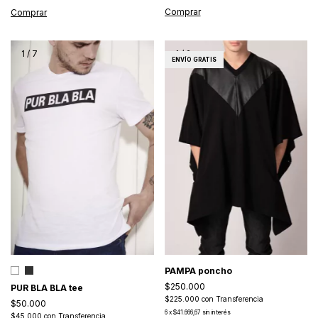
Comprar
Comprar
1
/
7
1
/
2
ENVÍO GRATIS
PAMPA poncho
$250.000
PUR BLA BLA tee
$225.000
con
Transferencia
$50.000
6
x
$41.666,67
sin interés
$45.000
con
Transferencia