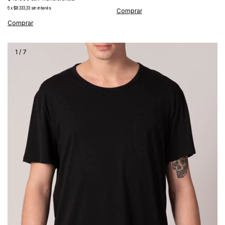
6
x
$8.333,33
sin interés
Comprar
1
/
7