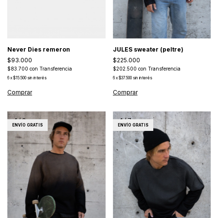
Never Dies remeron
JULES sweater (peltre)
$93.000
$225.000
$83.700
con
Transferencia
$202.500
con
Transferencia
6
x
$15.500
sin interés
6
x
$37.500
sin interés
1
/
6
1
/
7
ENVÍO GRATIS
ENVÍO GRATIS