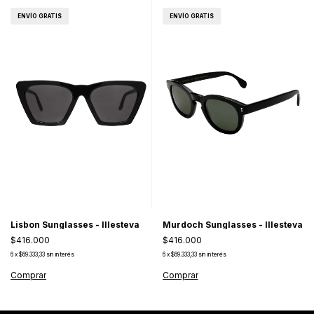
ENVÍO GRATIS
ENVÍO GRATIS
Lisbon Sunglasses - Illesteva
Murdoch Sunglasses - Illesteva
$416.000
$416.000
6
x
$69.333,33
sin interés
6
x
$69.333,33
sin interés