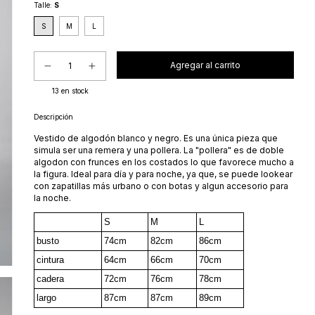
Talle:
S
S
M
L
13
en stock
Descripción
Vestido de algodón blanco y negro. Es una única pieza que
simula ser una remera y una pollera. La "pollera" es de doble
algodon con frunces en los costados lo que favorece mucho a
la figura. Ideal para día y para noche, ya que, se puede lookear
con zapatillas más urbano o con botas y algun accesorio para
la noche.
S
M
L
busto
74cm
82cm
86cm
cintura
64cm
66cm
70cm
cadera
72cm
76cm
78cm
largo
87cm
87cm
89cm