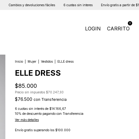
evoluciones fáciles
6 cuotas sin interes
Envío gratis a partir de $100mil
Cambio
0
LOGIN
CARRITO
Inicio
|
Mujer
|
Vestidos
|
ELLE dress
ELLE DRESS
$85.000
Precio sin impuestos
$70.247,93
$76.500
con
Transferencia
6
cuotas sin interés de
$14.166,67
10% de descuento
pagando con Transferencia
Ver más detalles
Envío gratis
superando los
$100.000