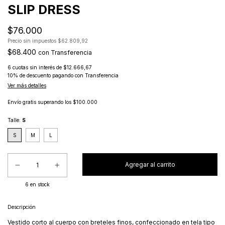
SLIP DRESS
$76.000
Precio sin impuestos
$62.809,92
$68.400
con
Transferencia
6
cuotas sin interés de
$12.666,67
10% de descuento
pagando con Transferencia
Ver más detalles
Envío gratis
superando los
$100.000
Talle:
S
S
M
L
6
en stock
Descripción
Vestido corto al cuerpo con breteles finos, confeccionado en tela tipo