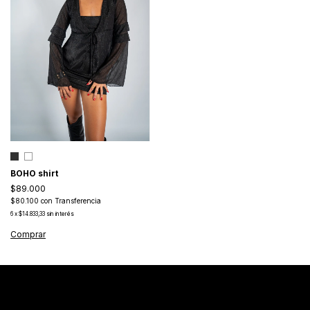
BOHO shirt
$89.000
$80.100
con
Transferencia
6
x
$14.833,33
sin interés
Comprar