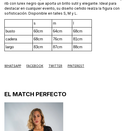
rib con lurex negro que aporta un brillo sutil y elegante. Ideal para
destacar en cualquier evento, su diseño ceñido realza la figura con
sofisticación. Disponible en talles S, M y L.
s
m
l
busto
60cm
64cm
68cm
cadera
68cm
76cm
81cm
largo
83cm
87cm
88cm
WHATSAPP
FACEBOOK
TWITTER
PINTEREST
EL MATCH PERFECTO