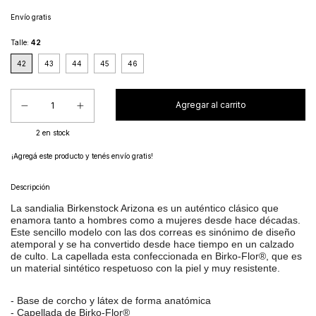
Envío gratis
Talle:
42
42
43
44
45
46
2
en stock
¡Agregá este producto y
tenés envío gratis!
Descripción
La sandialia Birkenstock Arizona es un auténtico clásico que
enamora tanto a hombres como a mujeres desde hace décadas.
Este sencillo modelo con las dos correas es sinónimo de diseño
atemporal y se ha convertido desde hace tiempo en un calzado
de culto. La capellada esta confeccionada en Birko-Flor®, que es
un material sintético respetuoso con la piel y muy resistente.
- Base de corcho y látex de forma anatómica
- Capellada de Birko-Flor®