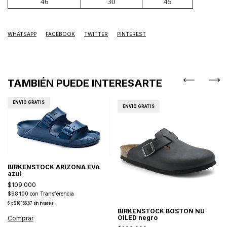
46
30
45
WHATSAPP
FACEBOOK
TWITTER
PINTEREST
TAMBIÉN PUEDE INTERESARTE
ENVÍO GRATIS
ENVÍO GRATIS
BIRKENSTOCK ARIZONA EVA
azul
$109.000
$98.100
con
Transferencia
6
x
$18.166,67
sin interés
BIRKENSTOCK BOSTON NU
OILED negro
Comprar