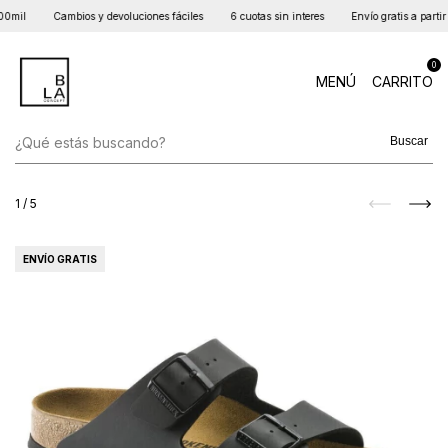
0mil
Cambios y devoluciones fáciles
6 cuotas sin interes
Envío gratis a partir 
0
MENÚ
CARRITO
Buscar
1
/
5
ENVÍO GRATIS