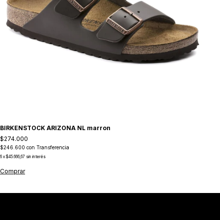
BIRKENSTOCK ARIZONA NL marron
B
$274.000
$2
$246.600
con
Transferencia
$1
6
x
$45.666,67
sin interés
6
x
Comprar
Co