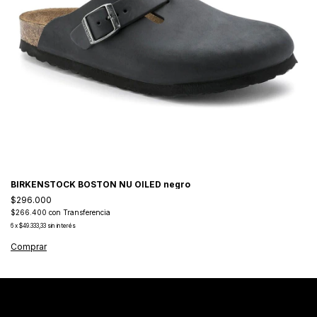
BIRKENSTOCK BOSTON NU OILED negro
$296.000
$266.400
con
Transferencia
6
x
$49.333,33
sin interés
Comprar