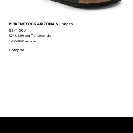
BIRKENSTOCK ARIZONA NL negro
$274.000
$246.600
con
Transferencia
6
x
$45.666,67
sin interés
Comprar