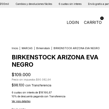
il
Cambios y devoluciones fáciles
6 cuotas sin interes
Envío gratis a partir de
0
LOGIN
CARRITO
Inicio
|
MARCAS
|
Birkenstock
|
BIRKENSTOCK ARIZONA EVA NEGRO
BIRKENSTOCK ARIZONA EVA
NEGRO
$109.000
Precio sin impuestos
$90.082,64
$98.100
con
Transferencia
6
cuotas sin interés de
$18.166,67
10% de descuento
pagando con Transferencia
Ver más detalles