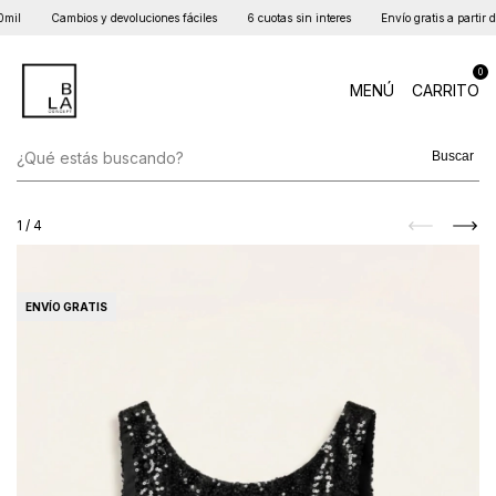
mil
Cambios y devoluciones fáciles
6 cuotas sin interes
Envío gratis a partir d
0
MENÚ
CARRITO
Buscar
1
/
4
ENVÍO GRATIS