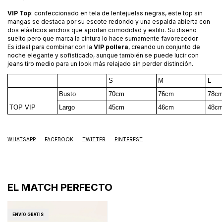
VIP Top
: confeccionado en tela de lentejuelas negras, este top sin
mangas se destaca por su escote redondo y una espalda abierta con
dos elásticos anchos que aportan comodidad y estilo. Su diseño
suelto pero que marca la cintura lo hace sumamente favorecedor.
Es ideal para combinar con la
VIP pollera
, creando un conjunto de
noche elegante y sofisticado, aunque también se puede lucir con
jeans tiro medio para un look más relajado sin perder distinción.
S
M
L
Busto
70cm
76cm
78c
TOP VIP
Largo
45cm
46cm
48c
WHATSAPP
FACEBOOK
TWITTER
PINTEREST
EL MATCH PERFECTO
ENVÍO GRATIS