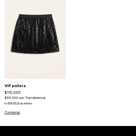
VIP pollera
$110.000
$99.000
con
Transferencia
6
x
$18.333,33
sin interés
Comprar