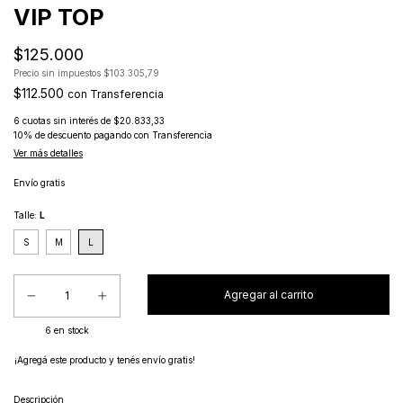
VIP TOP
$125.000
Precio sin impuestos
$103.305,79
$112.500
con
Transferencia
6
cuotas sin interés de
$20.833,33
10% de descuento
pagando con Transferencia
Ver más detalles
Envío gratis
Talle:
L
S
M
L
6
en stock
¡Agregá este producto y
tenés envío gratis!
Descripción