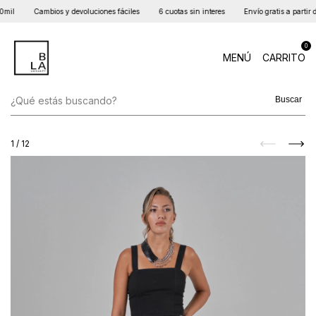
mil
Cambios y devoluciones fáciles
6 cuotas sin interes
Envío gratis a partir d
0
MENÚ
CARRITO
Buscar
1
/
12