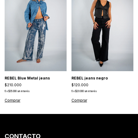
REBEL Blue Metal jeans
REBEL jeans negro
$210.000
$120.000
6
x
$35.000
sin interés
6
x
$20.000
sin interés
Comprar
Comprar
CONTACTO