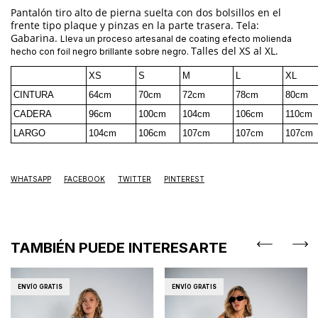
Pantalón tiro alto de pierna suelta con dos bolsillos en el
frente tipo plaque y pinzas en la parte trasera. Tela:
Gabarina.
Lleva un proceso artesanal de coating efecto molienda
Talles del XS al XL.
hecho con foil negro brillante sobre negro.
XS
S
M
L
XL
CINTURA
64cm
70cm
72cm
78cm
80cm
CADERA
96cm
100cm
104cm
106cm
110cm
LARGO
104cm
106cm
107cm
107cm
107cm
WHATSAPP
FACEBOOK
TWITTER
PINTEREST
TAMBIÉN PUEDE INTERESARTE
ENVÍO GRATIS
ENVÍO GRATIS