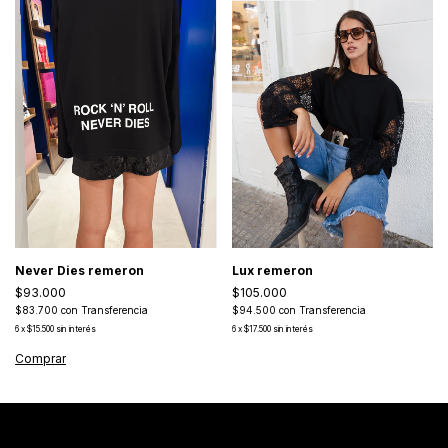
Never Dies remeron
Lux remeron
$93.000
$105.000
$83.700
con
Transferencia
$94.500
con
Transferencia
6
x
$15.500
sin interés
6
x
$17.500
sin interés