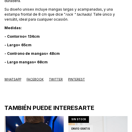
duradera.
Su diseño unisex incluye mangas largas y acampanadas, y una
estampa frontal de 8 cm que dice "
rock " tachado)
. Talle único y
versátil, ideal para cualquier ocasión.
Medidas:
- Contorno= 134cm
- Largo= 65cm
- Controno de mangas= 48cm
- Largo mangas= 68cm
WHATSAPP
FACEBOOK
TWITTER
PINTEREST
TAMBIÉN PUEDE INTERESARTE
SIN STOCK
ENVÍO GRATIS