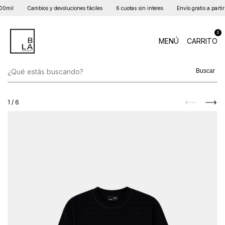
0mil
Cambios y devoluciones fáciles
6 cuotas sin interes
Envío gratis a partir 
0
MENÚ
CARRITO
Buscar
1
/
6