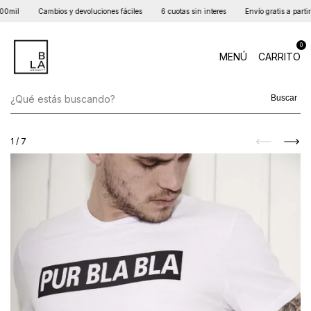
0mil
Cambios y devoluciones fáciles
6 cuotas sin interes
Envío gratis a partir 
0
MENÚ
CARRITO
Buscar
1
/
7