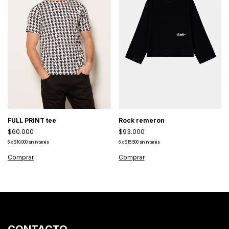
FULL PRINT tee
Rock remeron
$60.000
$93.000
6
x
$10.000
sin interés
6
x
$15.500
sin interés
Comprar