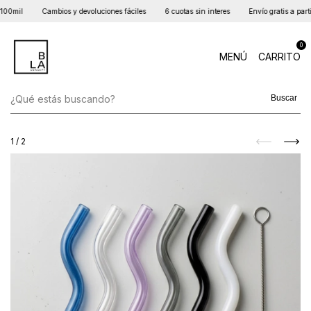
00mil
Cambios y devoluciones fáciles
6 cuotas sin interes
Envío gratis a partir
0
MENÚ
CARRITO
Buscar
1
/
2