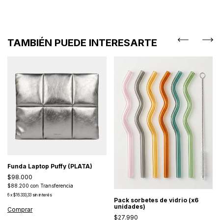
TAMBIÉN PUEDE INTERESARTE
Funda Laptop Puffy (PLATA)
$98.000
$88.200
con
Transferencia
6
x
$16.333,33
sin interés
Pack sorbetes de vidrio (x6
unidades)
Comprar
$27.990