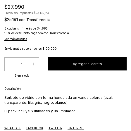
$27.990
Precio sin impuestos
$23.132,23
$25.191
con
Transferencia
6
cuotas sin interés de
$4.665
10% de descuento
pagando con Transferencia
Ver más detalles
Envío gratis
superando los
$100.000
6
en stock
Descripción
Sorbete de vidrio con forma hondulada en varios colores (azul,
transparente, lila, gris, negro, blanco)
El pack incluye 6 unidades y un limpiador.
WHATSAPP
FACEBOOK
TWITTER
PINTEREST