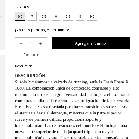
Talle:
6.5
6.5
7
7.5
8
8.5
9
9.5
¡No te lo pierdas, es el último!
1
en stock
Descripción
DESCRIPCIÓN
Si solo hiciéramos un calzado de running, sería la Fresh Foam X
1080. La combinación única de comodidad confiable y alto
rendimiento ofrece una gran versatilidad, tanto para el uso diario
como para el día de la carrera. La amortiguación de la entresuela
Fresh Foam X está diseñada para hacer transiciones suaves desde
el aterrizaje hasta el despegue, mientras que la parte superior
suave y de primera calidad proporciona soporte y
transpirabilidad. Las renovaciones del modelo v14 incluyen una
nueva parte superior de malla jacquard triple con mayor
transpirabilidad en zonas clave, una suela exterior renovada para