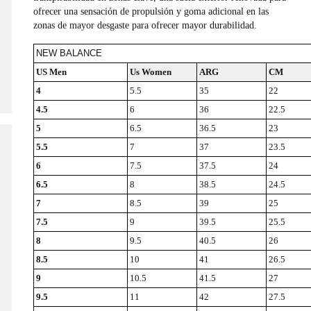
ofrecer una sensación de propulsión y goma adicional en las
zonas de mayor desgaste para ofrecer mayor durabilidad.
NEW BALANCE
US Men
Us Women
ARG
CM
4
5.5
35
22
4.5
6
36
22.5
5
6.5
36.5
23
5.5
7
37
23.5
6
7.5
37.5
24
6.5
8
38.5
24.5
7
8.5
39
25
7.5
9
39.5
25.5
8
9.5
40.5
26
8.5
10
41
26.5
9
10.5
41.5
27
9.5
11
42
27.5