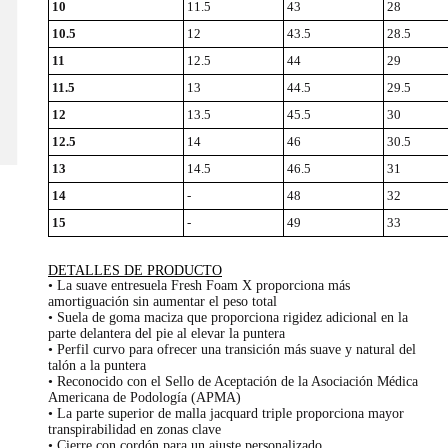
10
11.5
43
28
10.5
12
43.5
28.5
11
12.5
44
29
11.5
13
44.5
29.5
12
13.5
45.5
30
12.5
14
46
30.5
13
14.5
46.5
31
14
-
48
32
15
-
49
33
DETALLES DE PRODUCTO
• La suave entresuela Fresh Foam X proporciona más
amortiguación sin aumentar el peso total
• Suela de goma maciza que proporciona rigidez adicional en la
parte delantera del pie al elevar la puntera
• Perfil curvo para ofrecer una transición más suave y natural del
talón a la puntera
• Reconocido con el Sello de Aceptación de la Asociación Médica
Americana de Podología (APMA)
• La parte superior de malla jacquard triple proporciona mayor
transpirabilidad en zonas clave
• Cierre con cordón para un ajuste personalizado