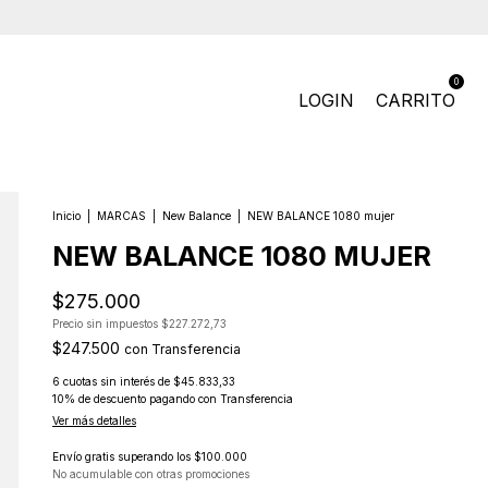
0
LOGIN
CARRITO
Inicio
|
MARCAS
|
New Balance
|
NEW BALANCE 1080 mujer
NEW BALANCE 1080 MUJER
$275.000
Precio sin impuestos
$227.272,73
$247.500
con
Transferencia
6
cuotas sin interés de
$45.833,33
10% de descuento
pagando con Transferencia
Ver más detalles
Envío gratis
superando los
$100.000
No acumulable con otras promociones