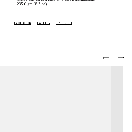
• 235.6 grs (8.3 oz)
FACEBOOK
TWITTER
PINTEREST
ENV