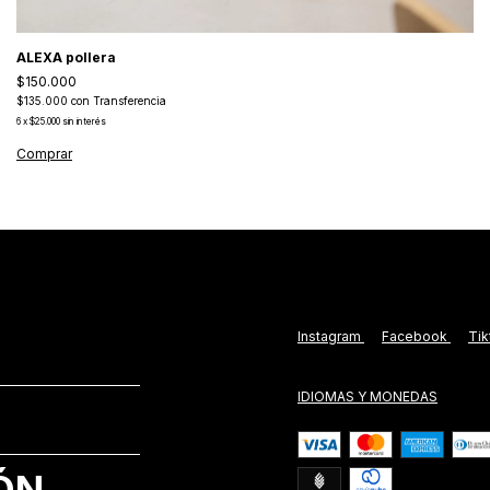
ALEXA pollera
$150.000
$135.000
con
Transferencia
6
x
$25.000
sin interés
Comprar
Instagram
Facebook
Ti
IDIOMAS Y MONEDAS
ÓN