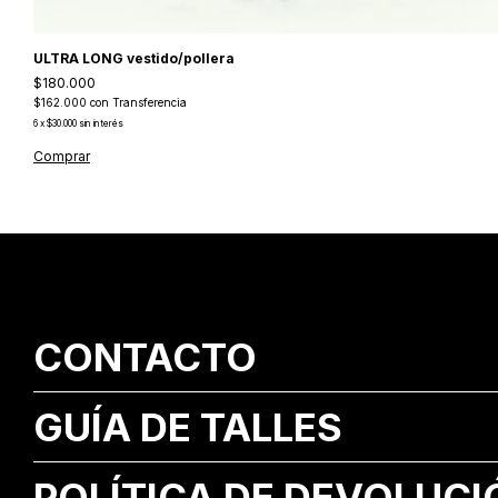
ULTRA LONG vestido/pollera
$180.000
$162.000
con
Transferencia
6
x
$30.000
sin interés
Comprar
CONTACTO
GUÍA DE TALLES
POLÍTICA DE DEVOLUCI