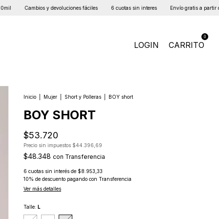
bios y devoluciones fáciles
6 cuotas sin interes
Envío gratis a partir de $100mil
0
LOGIN
CARRITO
Inicio
|
Mujer
|
Short y Polleras
|
BOY short
BOY SHORT
$53.720
Precio sin impuestos
$44.396,69
$48.348
con
Transferencia
6
cuotas sin interés de
$8.953,33
10% de descuento
pagando con Transferencia
Ver más detalles
Talle:
L